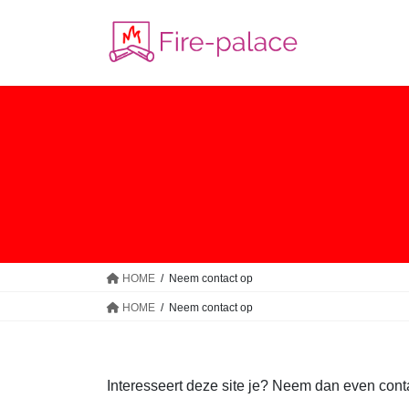
Skip
Skip
to
to
the
the
content
Navigation
HOME
Neem contact op
HOME
Neem contact op
Interesseert deze site je? Neem dan even contac