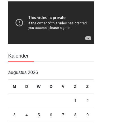
Kalender
augustus 2026
M
D
W
D
V
Z
Z
1
2
3
4
5
6
7
8
9