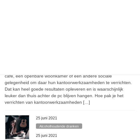
verrichten van kantoorwerkzaamheden […]
25 juni 2021
Alcoholhoudende dranken
25 juni 2021
Alcoholhoudende dranken
Effectief werken in het café doe je zo
Door de coronamaatregelen is buiten kantoor werken inmiddels
normaal geworden. Veel mensen gaan tegenwoordig naar een
café, een openbare woonkamer of een andere sociale
gelegenheid om daar hun kantoorwerkzaamheden te verrichten.
Dat kan heel goede resultaten opleveren en is waarschijnlijk
leuker dan thuis achter de pc blijven hangen. Hoe pak je het
verrichten van kantoorwerkzaamheden […]
25 juni 2021
Alcoholhoudende dranken
25 juni 2021