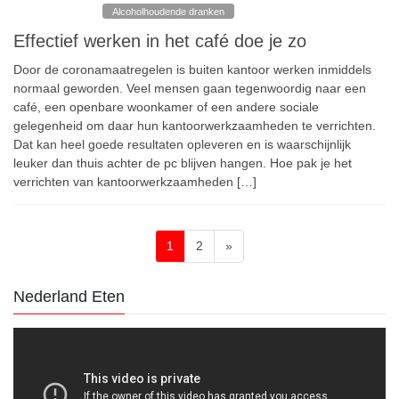
Alcoholhoudende dranken
Effectief werken in het café doe je zo
Door de coronamaatregelen is buiten kantoor werken inmiddels
normaal geworden. Veel mensen gaan tegenwoordig naar een
café, een openbare woonkamer of een andere sociale
gelegenheid om daar hun kantoorwerkzaamheden te verrichten.
Dat kan heel goede resultaten opleveren en is waarschijnlijk
leuker dan thuis achter de pc blijven hangen. Hoe pak je het
verrichten van kantoorwerkzaamheden […]
Berichten
Page
Page
1
2
»
paginering
Nederland Eten